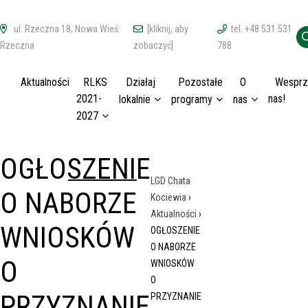
ul. Rzeczna 18, Nowa Wieś
[kliknij, aby
tel. +48 531 531
Rzeczna
zobaczyć]
788
Aktualności
RLKS
Działaj
Pozostałe
O
Wesprz
2021-
nas!
lokalnie
programy
nas
2027
OGŁOSZENIE
LGD Chata
O NABORZE
Kociewia
›
Aktualności
›
WNIOSKÓW
OGŁOSZENIE
O NABORZE
O
WNIOSKÓW
O
PRZYZNANIE
PRZYZNANIE