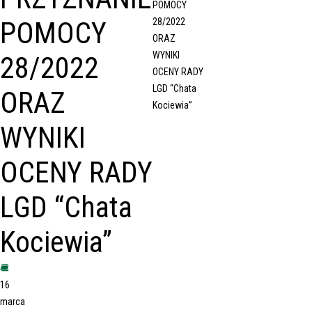
POMOCY
POMOCY
28/2022
ORAZ
WYNIKI
28/2022
OCENY RADY
LGD “Chata
ORAZ
Kociewia”
WYNIKI
OCENY RADY
LGD “Chata
Kociewia”
16
marca