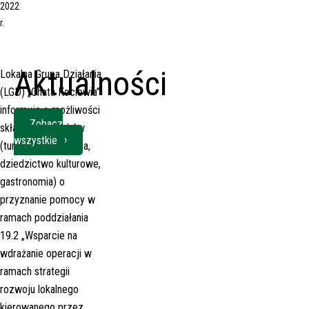
2022
r.
Aktualności
Lokalna Grupa Działania
(LGD) „Chata Kociewia”
informuje o możliwości
Zobacz
składania wniosków
wszystkie
(turystyka, rekreacja,
dziedzictwo kulturowe,
gastronomia) o
przyznanie pomocy w
ramach poddziałania
19.2 „Wsparcie na
wdrażanie operacji w
ramach strategii
rozwoju lokalnego
kierowanego przez