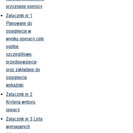
przyznanie pomocy
Załącznik nr 1
Planowane do
osiągnięcia w
wyniku operacji cele
ogólne,
szczegółowe,
przedsięwzięcia
oraz zakładane do
osiągnięcia
wskaźniki
Załącznik nr 2
Kryteria wyboru
opeacji
Załącznik nr 3 Lista
wymaganych