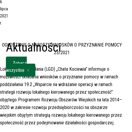
6
lipca
2021
r.
Aktualności
OGŁOSZENIE O NABORZE WNIOSKÓW O PRZYZNANIE POMOCY
23/2021
Zobacz
Lokalna Grupa Działania (LGD) „Chata Kociewia” informuje o
wszystkie
możliwości składania wniosków o przyznanie pomocy w ramach
poddziałania 19.2 „Wsparcie na wdrażanie operacji w ramach
strategii rozwoju lokalnego kierowanego przez społeczność”
objętego Programem Rozwoju Obszarów Wiejskich na lata 2014–
2020 w zakresie rozwoju przedsiębiorczości na obszarze
wiejskim objętym strategią rozwoju lokalnego kierowanego przez
społeczność przez podejmowanie działalności gospodarczej.