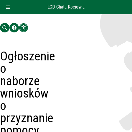
LGD Chata Kociewia
Ogłoszenie
o
naborze
wniosków
o
przyznanie
pomocy