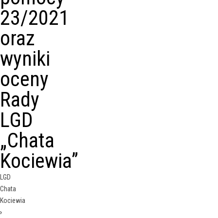
23/2021
oraz
wyniki
oceny
Rady
LGD
„Chata
Kociewia”
LGD
Chata
Kociewia
›