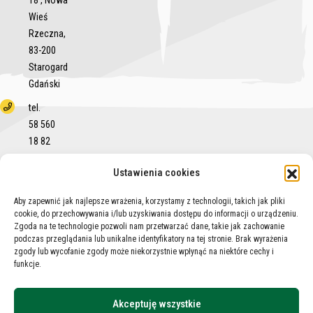
18 , Nowa
Wieś
Rzeczna,
83-200
Starogard
Gdański
tel.
58 560
18 82
tel.
Ustawienia cookies
531 531
788
Aby zapewnić jak najlepsze wrażenia, korzystamy z technologii, takich jak pliki
cookie, do przechowywania i/lub uzyskiwania dostępu do informacji o urządzeniu.
[kliknij,
Zgoda na te technologie pozwoli nam przetwarzać dane, takie jak zachowanie
aby
podczas przeglądania lub unikalne identyfikatory na tej stronie. Brak wyrażenia
zobaczyć]
zgody lub wycofanie zgody może niekorzystnie wpłynąć na niektóre cechy i
funkcje.
Pn - Pt
8:00 –
Akceptuję wszystkie
16:00